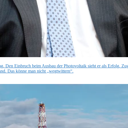
ag. Den Einbruch beim Ausbau der Photovoltaik sieht er als Erfolg. Zu
and. Das könne man nicht „wegtwittern“.