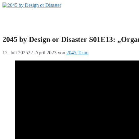
Zum
Inhalt
2045 by Design or Disaster
springen
Der Livestream Podcast zur Klimakatastrophe
2045 by Design or Disaster S01E13: „Orga
17. Juli 2025
22. April 2023
von
2045 Team