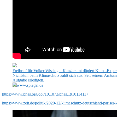
Freibrief für Volker Wissing – Kanzleramt düpiert Klima-Ex
Nichtstun beim Klimaschutz zahlt sich aus: Seit seinem Amtsant
Aufgabe erledigen.
www.spiegel.de
https://www.pnas.org/doi/10.1073/pnas.1910114117
https://www.zeit.de/politik/2020-12/klimaschutz-deutschland-parise