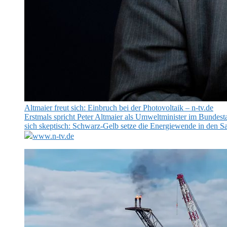
Altmaier freut sich: Einbruch bei der Photovoltaik – n-tv.de
Erstmals spricht Peter Altmaier als Umweltminister im Bundest
sich skeptisch: Schwarz-Gelb setze die Energiewende in den S
www.n-tv.de