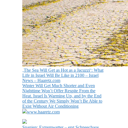
‚The Sea Will Get as Hot as a Jacuzzi‘: What
Life in Israel Will Be Like in 2100 – Israel
News – Haaretz.com
Winter Will Get Much Shorter and Even
Nighttime Won’t Offer Respite From the
Heat. Israel Is Warming Up, and by the End
of the Century We Simply Won’t Be Able to
Exist Without Air Conditioning
www.haaretz.com
Spanien: Extremwetter – erst Schneechaos,