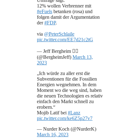
Umfrage sagt:
12% wollen Verbrenner mit
#eFuels
betanken (rosa) und
folgen damit der Argumentation
der
#FDP
.
via
@PeterSchlaile
pic.twitter.com/EE7d21c2tG
— Jeff Bergheim 🦤
(@BergheimJeff)
March 13,
2023
„Ich würde zu aller erst die
Subventionen für die Fossilien
Energien wegnehmen. In dem
Moment wo die weg sind, haben
die neuen Technologien es relativ
einfach den Markt schnell zu
erobern.“
Mojib Latif bei
#Lanz
pic.twitter.com/ke6Z5p27v7
— Nurder Koch (@NurderK)
March 16, 2023