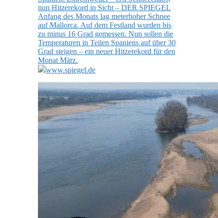
nun Hitzerekord in Sicht – DER SPIEGEL
Anfang des Monats lag meterhoher Schnee
auf Mallorca. Auf dem Festland wurden bis
zu minus 16 Grad gemessen. Nun sollen die
Temperaturen in Teilen Spaniens auf über 30
Grad steigen – ein neuer Hitzerekord für den
Monat März.
www.spiegel.de