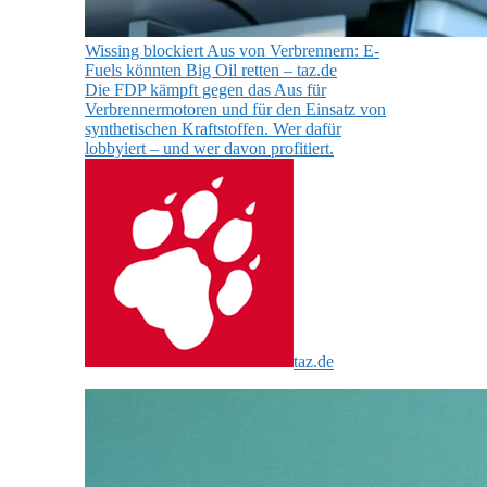
Wissing blockiert Aus von Verbrennern: E-
Fuels könnten Big Oil retten – taz.de
Die FDP kämpft gegen das Aus für
Verbrennermotoren und für den Einsatz von
synthetischen Kraftstoffen. Wer dafür
lobbyiert – und wer davon profitiert.
taz.de