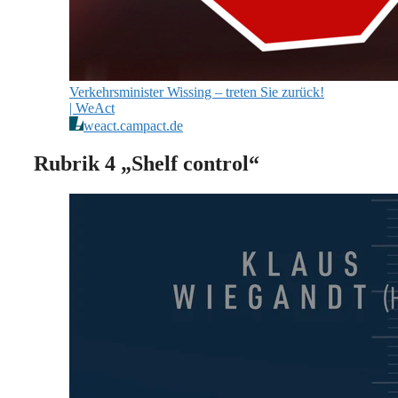
Verkehrsminister Wissing – treten Sie zurück!
| WeAct
weact.campact.de
Rubrik 4 „Shelf control“