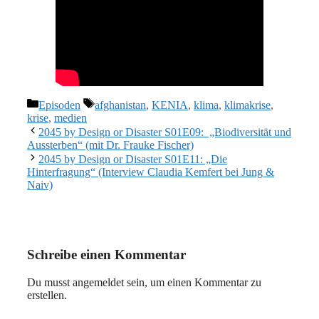
Kategorien
Schlagwörter
Episoden
afghanistan
,
KENIA
,
klima
,
klimakrise
,
krise
,
medien
2045 by Design or Disaster S01E09: „Biodiversität und
Aussterben“ (mit Dr. Frauke Fischer)
2045 by Design or Disaster S01E11: „Die
Hinterfragung“ (Interview Claudia Kemfert bei Jung &
Naiv)
Schreibe einen Kommentar
Du musst angemeldet sein, um einen Kommentar zu
erstellen.