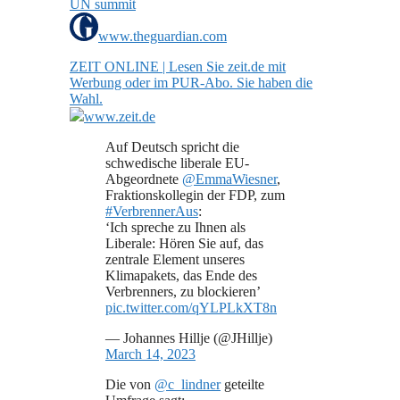
UN summit
www.theguardian.com
ZEIT ONLINE | Lesen Sie zeit.de mit
Werbung oder im PUR-Abo. Sie haben die
Wahl.
www.zeit.de
Auf Deutsch spricht die
schwedische liberale EU-
Abgeordnete
@EmmaWiesner
,
Fraktionskollegin der FDP, zum
#VerbrennerAus
:
‘Ich spreche zu Ihnen als
Liberale: Hören Sie auf, das
zentrale Element unseres
Klimapakets, das Ende des
Verbrenners, zu blockieren’
pic.twitter.com/qYLPLkXT8n
— Johannes Hillje (@JHillje)
March 14, 2023
Die von
@c_lindner
geteilte