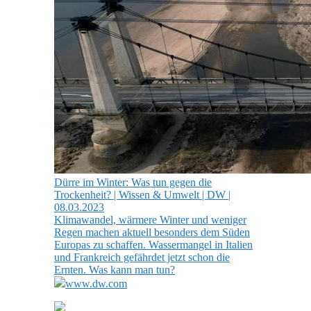
Dürre im Winter: Was tun gegen die
Trockenheit? | Wissen & Umwelt | DW |
08.03.2023
Klimawandel, wärmere Winter und weniger
Regen machen aktuell besonders dem Süden
Europas zu schaffen. Wassermangel in Italien
und Frankreich gefährdet jetzt schon die
Ernten. Was kann man tun?
www.dw.com