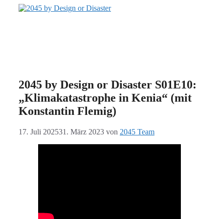
Zum
Inhalt
2045 by Design or Disaster
springen
Der Livestream Podcast zur Klimakatastrophe
2045 by Design or Disaster S01E10:
„Klimakatastrophe in Kenia“ (mit
Konstantin Flemig)
17. Juli 2025
31. März 2023
von
2045 Team