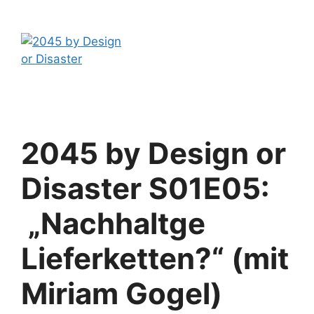
Zum
2045 by Design
Inhalt
or Disaster
springen
Der Livestream Podcast zur
Klimakatastrophe
2045 by Design or
Disaster S01E05:
„Nachhaltge
Lieferketten?“ (mit
Miriam Gogel)