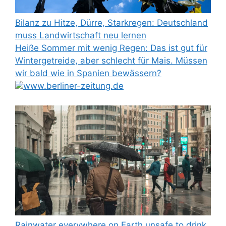
Bilanz zu Hitze, Dürre, Starkregen: Deutschland
muss Landwirtschaft neu lernen
Heiße Sommer mit wenig Regen: Das ist gut für
Wintergetreide, aber schlecht für Mais. Müssen
wir bald wie in Spanien bewässern?
www.berliner-zeitung.de
Rainwater everywhere on Earth unsafe to drink