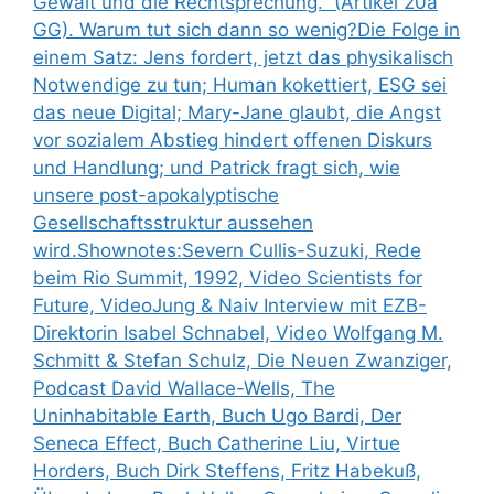
Gewalt und die Rechtsprechung.” (Artikel 20a
GG). Warum tut sich dann so wenig?Die Folge in
einem Satz: Jens fordert, jetzt das physikalisch
Notwendige zu tun; Human kokettiert, ESG sei
das neue Digital; Mary-Jane glaubt, die Angst
vor sozialem Abstieg hindert offenen Diskurs
und Handlung; und Patrick fragt sich, wie
unsere post-apokalyptische
Gesellschaftsstruktur aussehen
wird.Shownotes:Severn Cullis-Suzuki, Rede
beim Rio Summit, 1992, Video Scientists for
Future, VideoJung & Naiv Interview mit EZB-
Direktorin Isabel Schnabel, Video Wolfgang M.
Schmitt & Stefan Schulz, Die Neuen Zwanziger,
Podcast David Wallace-Wells, The
Uninhabitable Earth, Buch Ugo Bardi, Der
Seneca Effect, Buch Catherine Liu, Virtue
Horders, Buch Dirk Steffens, Fritz Habekuß,