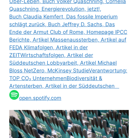
Über-Leben, Buch Volker Quaschning, Cornelia
Quaschning, Energierevolution, jetzt!,
Buch Claudia Kemfert, Das fossile Imperium
schlägt zurück, Buch Jeffrey D. Sachs, Das
Ende der Armut Club of Rome, Homepage IPCC
Berichte, Artikel Massenaussterben, Artikel auf
FEDA Klimafolgen, Artikel in der
ZEITWirtschaftsfolgen, Artikel der
Süddeutschen Lobbyarbeit, Artikel Michael
Bloss NetZero, McKinsey StudieVerantwortung:
TOP CO₂ UnternehmenBiodiversität &
Artensterben, Artikel in der Süddeutschen
open.spotify.com