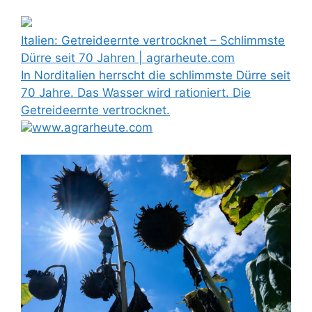
Italien: Getreideernte vertrocknet – Schlimmste
Dürre seit 70 Jahren | agrarheute.com
In Norditalien herrscht die schlimmste Dürre seit
70 Jahre. Das Wasser wird rationiert. Die
Getreideernte vertrocknet.
www.agrarheute.com