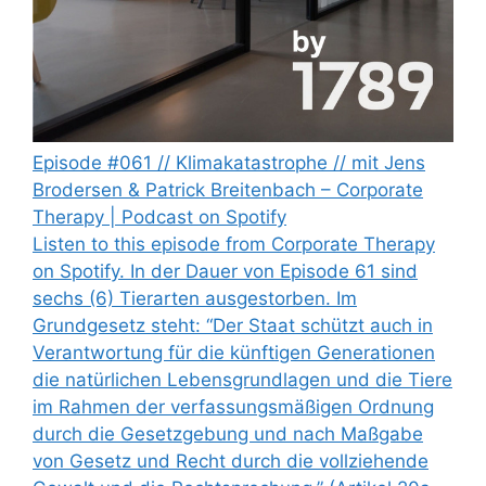
Episode #061 // Klimakatastrophe // mit Jens
Brodersen & Patrick Breitenbach – Corporate
Therapy | Podcast on Spotify
Listen to this episode from Corporate Therapy
on Spotify. In der Dauer von Episode 61 sind
sechs (6) Tierarten ausgestorben. Im
Grundgesetz steht: “Der Staat schützt auch in
Verantwortung für die künftigen Generationen
die natürlichen Lebensgrundlagen und die Tiere
im Rahmen der verfassungsmäßigen Ordnung
durch die Gesetzgebung und nach Maßgabe
von Gesetz und Recht durch die vollziehende