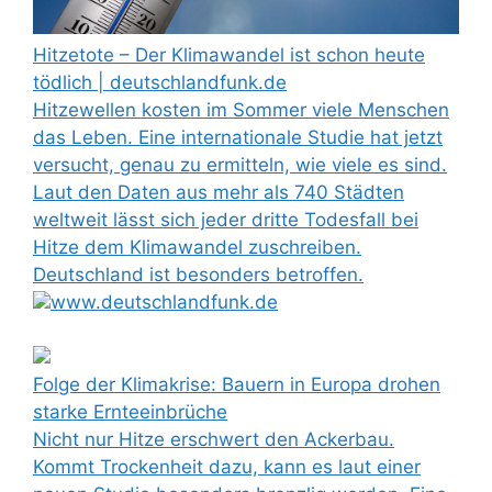
Hitzetote – Der Klimawandel ist schon heute
tödlich | deutschlandfunk.de
Hitzewellen kosten im Sommer viele Menschen
das Leben. Eine internationale Studie hat jetzt
versucht, genau zu ermitteln, wie viele es sind.
Laut den Daten aus mehr als 740 Städten
weltweit lässt sich jeder dritte Todesfall bei
Hitze dem Klimawandel zuschreiben.
Deutschland ist besonders betroffen.
www.deutschlandfunk.de
Folge der Klimakrise: Bauern in Europa drohen
starke Ernteeinbrüche
Nicht nur Hitze erschwert den Ackerbau.
Kommt Trockenheit dazu, kann es laut einer