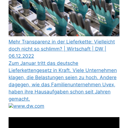
Mehr Transparenz in der Lieferkette: Vielleicht
doch nicht so schlimm? | Wirtschaft | DW |
06.12.2022
Zum Januar tritt das deutsche
Lieferkettengesetz in Kraft. Viele Unternehmen
klagen, die Belastungen seien zu hoch. Andere
dagegen, wie das Familienunternehmen Uvex,
haben ihre Hausaufgaben schon seit Jahren
gemacht.
www.dw.com